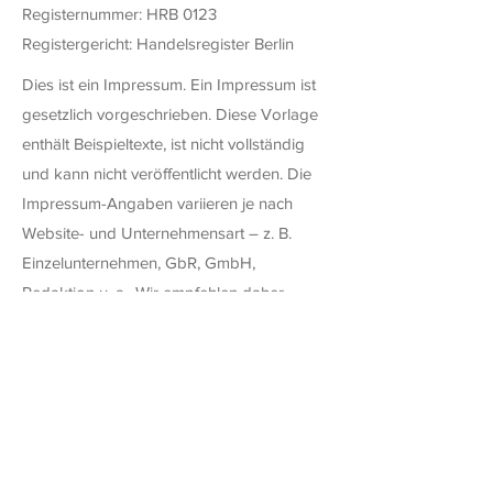
Registernummer: HRB 0123
Registergericht: Handelsregister Berlin
Dies ist ein Impressum. Ein Impressum ist
gesetzlich vorgeschrieben. Diese Vorlage
enthält Beispieltexte, ist nicht vollständig
und kann nicht veröffentlicht werden. Die
Impressum-Angaben variieren je nach
Website- und Unternehmensart – z. B.
Einzelunternehmen, GbR, GmbH,
Redaktion u. a.. Wir empfehlen daher,
juristischen Rat einzuholen, um besser zu
verstehen, welche Details das Impressum
beinhalten muss.