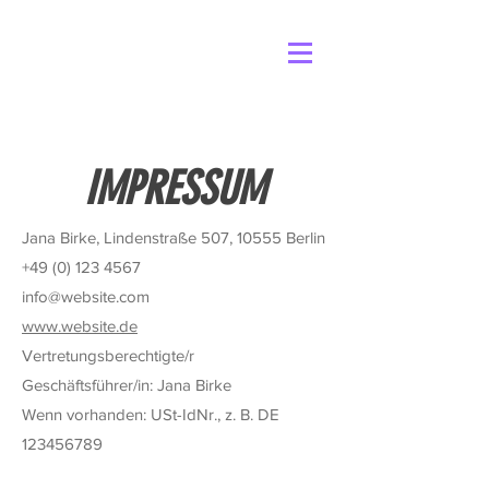
Tel.
079 648 21 03
hallo@aquafit-gaby.ch
IMPRESSUM
Jana Birke, Lindenstraße 507, 10555 Berlin
+49 (0) 123 4567
info@website.com
www.website.de
Vertretungsberechtigte/r
Geschäftsführer/in: Jana Birke
Wenn vorhanden: USt-IdNr., z. B. DE
123456789