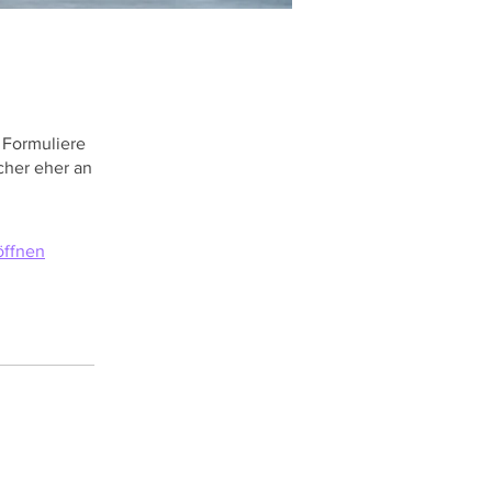
 Formuliere
cher eher an
öffnen